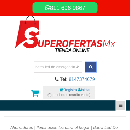
811 696 9867
Tel:
8147374679
Registro
Iniciar
(0) productos (carrito vacio)
Ahorradores
|
Iluminación luz para el hogar
| Barra Led De