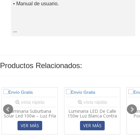
• Manual de usuario.
...
Productos Relacionados:
vista rápida
vista rápida
Luminaria Suburbana
Luminaria LED De Calle
Eli
Solar Led 100w – Luz Fría
150w Luz Blanca Contra
Po
Exterior Ip65
Agua
VER MÁS
VER MÁS