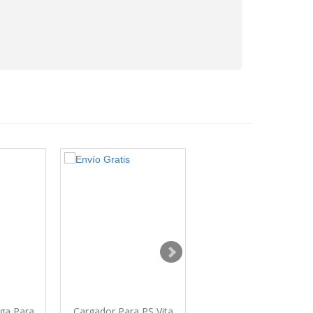
ega Para
Cargador Para PS Vita
Cargador Para Nintend