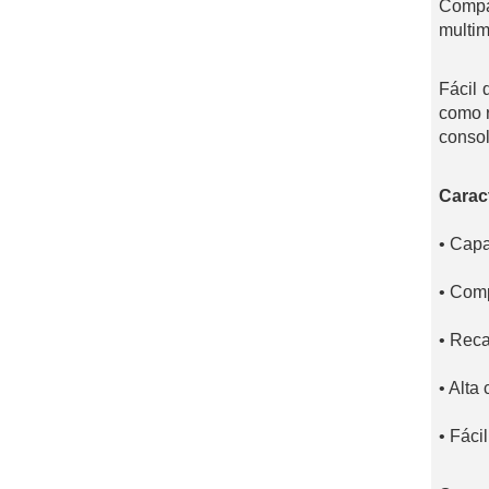
Compat
multim
Fácil 
como r
consola
Caract
• Cap
• Comp
• Reca
• Alta
• Fáci