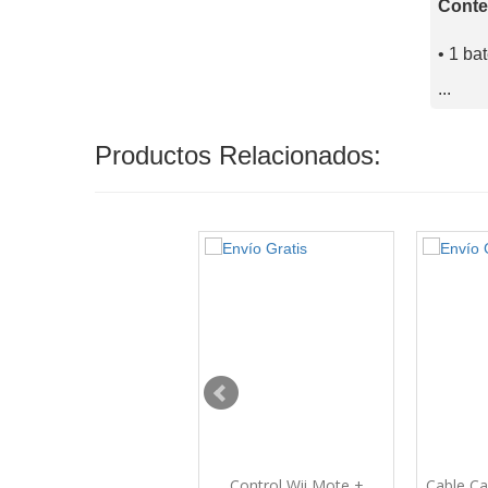
Conte
• 1 ba
...
Productos Relacionados:
Eliminador de Corriente
Control Wii Mote +
Cable Ca