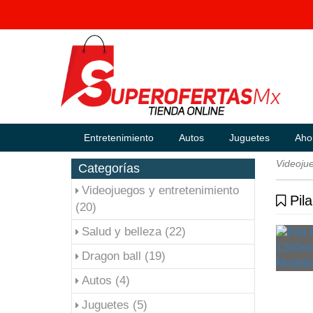
Entretenimiento
Autos
Juguetes
Aho
Videojue
Categorías
Videojuegos y entretenimiento
Pila
(20)
Salud y belleza (22)
Dragon ball (19)
Autos (4)
Juguetes (5)