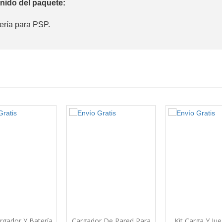
nido del paquete:
tería para PSP.
rgador Y Batería
Cargador De Pared Para
Kit Carga Y Ju