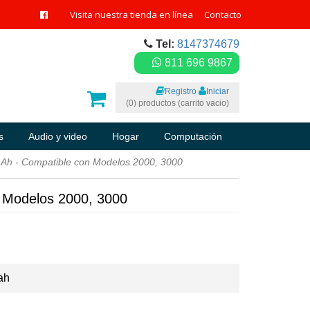
Visita nuestra tienda en línea
Contacto
Tel:
8147374679
811 696 9867
Registro
Iniciar
(0) productos (carrito vacio)
s
Audio y video
Hogar
Computación
Ah - Compatible con Modelos 2000, 3000
 Modelos 2000, 3000
ah