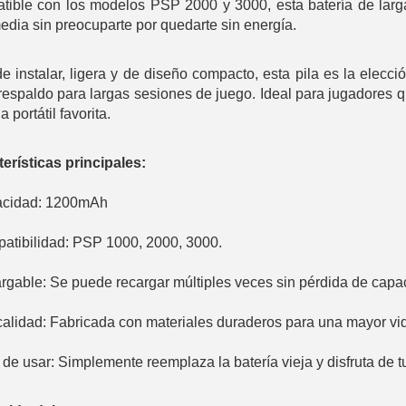
ible con los modelos PSP 2000 y 3000, esta batería de larga d
edia sin preocuparte por quedarte sin energía.
de instalar, ligera y de diseño compacto, esta pila es la elecci
espaldo para largas sesiones de juego. Ideal para jugadores q
 portátil favorita.
erísticas principales:
acidad: 1200mAh
atibilidad: PSP 1000, 2000, 3000.
rgable: Se puede recargar múltiples veces sin pérdida de capa
 calidad: Fabricada con materiales duraderos para una mayor vida
l de usar: Simplemente reemplaza la batería vieja y disfruta de t