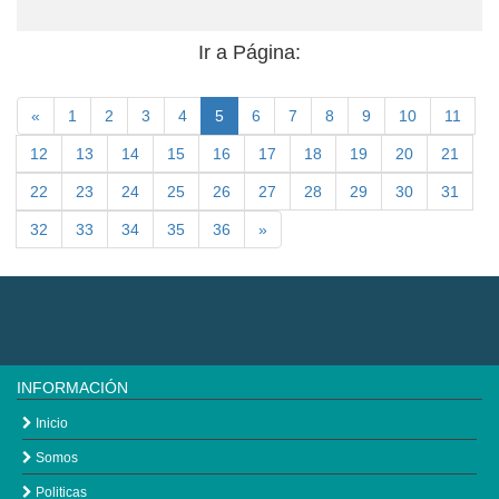
Ir a Página:
«
1
2
3
4
5
6
7
8
9
10
11
12
13
14
15
16
17
18
19
20
21
22
23
24
25
26
27
28
29
30
31
32
33
34
35
36
»
INFORMACIÓN
Inicio
Somos
Politicas