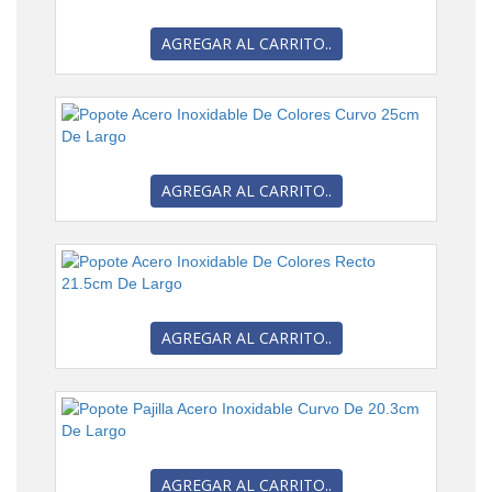
AGREGAR AL CARRITO..
AGREGAR AL CARRITO..
AGREGAR AL CARRITO..
AGREGAR AL CARRITO..