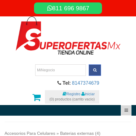
811 696 9867
Tel:
8147374679
Registro
Iniciar
(0) productos (carrito vacio)
Accesorios Para Celulares
» Baterias externas (4)