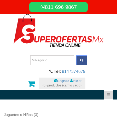
811 696 9867
Tel:
8147374679
Registro
Iniciar
(0) productos (carrito vacio)
Juguetes
» Niños (3)