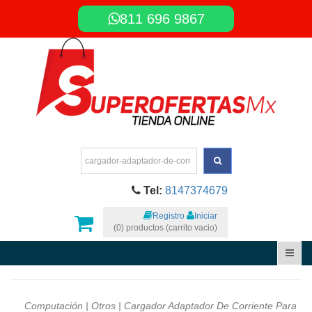
811 696 9867
Tel:
8147374679
Registro
Iniciar
(0) productos (carrito vacio)
Computación
|
Otros
| Cargador Adaptador De Corriente Para