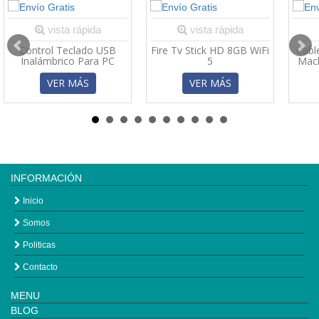
vista rápida
vista rápida
Control Teclado USB
Fire Tv Stick HD 8GB WiFi
Cabl
Inalámbrico Para PC
5
Mac
Windows Android
VER MÁS
VER MÁS
INFORMACIÓN
Inicio
Somos
Politicas
Contacto
MENU
BLOG