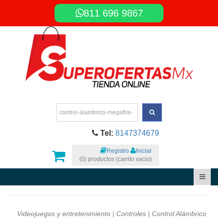
811 696 9867
Tel:
8147374679
Registro
Iniciar
(0) productos (carrito vacio)
Videojuegos y entretenimiento
|
Controles
| Control Alámbrico