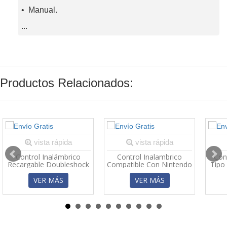
• Manual.
...
Productos Relacionados:
vista rápida
vista rápida
Control Inalámbrico
Control Inalambrico
Con
Recargable Doubleshock
Compatible Con Nintendo
Tipo
4 Para PS4
Switch
VER MÁS
VER MÁS