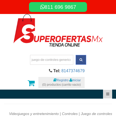
811 696 9867
Tel:
8147374679
Registro
Iniciar
(0) productos (carrito vacio)
Videojuegos y entretenimiento
|
Controles
| Juego de controles